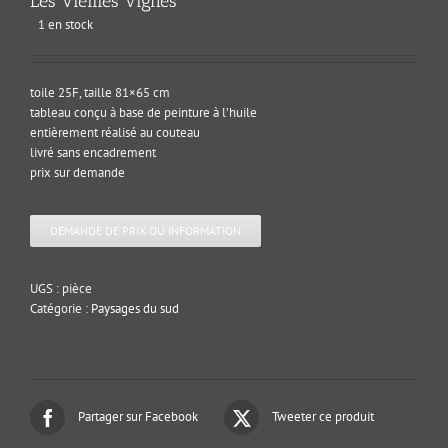
Les Vieilles Vignes
1 en stock
toile 25F, taille 81×65 cm
tableau conçu à base de peinture à l’huile
entièrement réalisé au couteau
livré sans encadrement
prix sur demande
DEMANDE DE PRIX OU INFORMATION
UGS :
pièce
Catégorie :
Paysages du sud
Partager sur Facebook
Tweeter ce produit