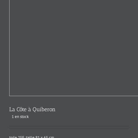
La Côte à Quiberon
1 en stock
toile 25F, taille 81 x 65 cm