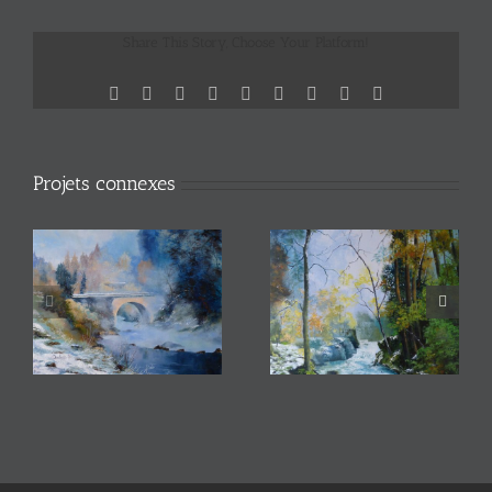
Share This Story, Choose Your Platform!
Facebook
X
Reddit
LinkedIn
WhatsApp
Tumblr
Pinterest
Vk
Email
Projets connexes
Dessoubre 1
Dessoubre 2